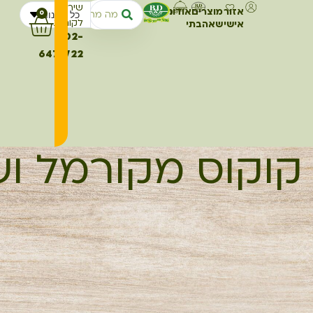
שירות
אזור
מוצרים
אודותינו
מתכונים
כל החנות
0
לקוחות
אישי
שאהבתי
02-
6473722
קוקוס מקורמל וש