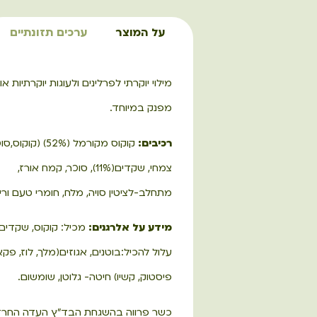
על המוצר
ערכים תזונתיים
מילוי יוקרתי לפרלינים ולעוגות יוקרתיות או
מפנק במיוחד.
רכיבים:
קוקוס מקורמל (52%) (ק
צמחי, שקדים(11%), סוכר, קמח אורז,
מתחלב-לציטין סויה, מלח, חומרי טעם וריח (
מידע על אלרגנים:
מכיל: קוקוס, שקדים ו
עלול להכיל:בוטנים, אגוזים(מלך, לוז, פקאן
פיסטוק, קשיו) חיטה- גלוטן, שומשום.
כשר פרווה בהשגחת הבד"ץ העדה החרד