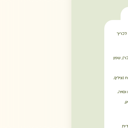
 לכריך
וקוס,סוכר), שמן
ונילין).
סויה.
,
ית