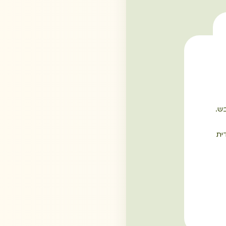
בש.
ית