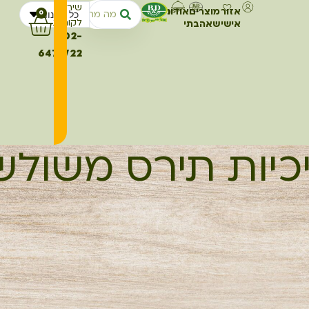
שירות
אזור
מוצרים
אודותינו
מתכונים
כל החנות
0
לקוחות
אישי
שאהבתי
02-
6473722
כיות תירס משולש