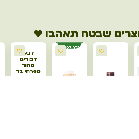
צרים שבטח תאהבו ♥
חזר למלאי
דבש
דבורים
טהור
מפרחי בר
בצנצנת
זכוכית 250
גרם
16.90
₪
סילאן
פריכיות
טבעי 400
אורז אריזת
גרם בקבוק
חיסכון
לחיץ
הוספה לסל
(תוצרת