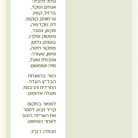
עלול להכיל:
אגוזים (שקד,
ברזיל, קשיו,
ערמונים, קוקוס,
לוז, מקדמיה,
פקאן, צנובר,
פיסטוק ומלך),
בוטנים, גלוטן
ממקור חיטה,
שיפון, שעורה
ושיבולת שועל,
סויה ושומשום.
כשר בהשגחת
הבד"ץ העדה
החרדית והרבנות
מעלה אדומים.
לשמור במקום
קריר ויבש, לסגור
את האריזה היטב
לאחר השימוש.
תכולה: 1 ק"ג.