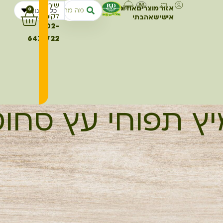
שירות
אזור
מוצרים
אודותינו
מתכונים
כל החנות
0
לקוחות
אישי
שאהבתי
02-
6473722
ץ תפוחי עץ סחו