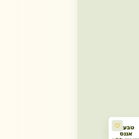
טבעות
אננס