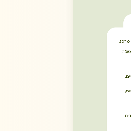
מרכז.
וכר,
ש,
ית