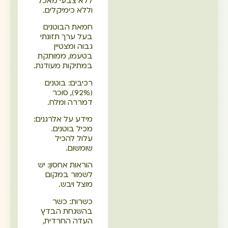
ללא צבעי מאכל
וללא כימיקלים.
חמאת הבוטנים
בעל ערך תזונתי
גבוה ומצטיין
בטעמו, ממותקת
במתיקות מעודנת.
רכיבים: בוטנים
(92%), סוכר
דמררה ומלח.
מידע על אלרגנים:
מכיל בוטנים.
עלול להכיל
שומשום.
הוראות אחסון: יש
לשמור במקום
מוצל ויבש.
כשרות: כשר
בהשגחת הבדץ
העדה החרדית,