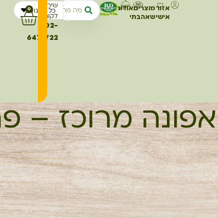
שירות
אזור
מוצרים
אודותינו
מתכונים
כל החנות
0
לקוחות
אישי
שאהבתי
02-
6473722
אפונה מרוכז – פר