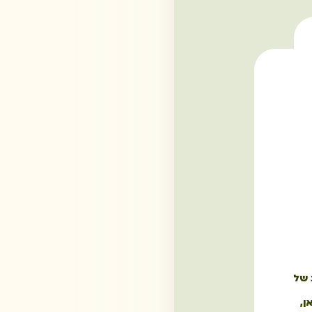
 של
ן,