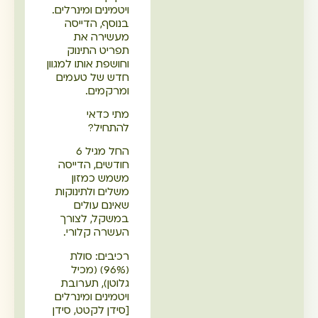
ויטמינים ומינרלים.
בנוסף, הדייסה
מעשירה את
תפריט התינוק
וחושפת אותו למגוון
חדש של טעמים
ומרקמים.
מתי כדאי
להתחיל?
החל מגיל 6
חודשים, הדייסה
משמש כמזון
משלים ולתינוקות
שאינם עולים
במשקל, לצורך
העשרה קלורי.
רכיבים: סולת
(96%) (מכיל
גלוטן), תערובת
ויטמינים ומינרלים
[סידן לקטט, סידן