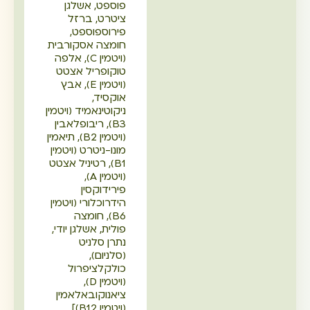
פוספט, אשלגן
ציטרט, ברזל
פירוספוספט,
חומצה אסקורבית
(ויטמין C), אלפה
טוקופריל אצטט
(ויטמין E), אבץ
אוקסיד,
ניקוטינאמיד (ויטמין
B3), ריבופלאבין
(ויטמין B2), תיאמין
מונו-ניטרט (ויטמין
B1), רטיניל אצטט
(ויטמין A),
פירידוקסין
הידרוכלורי (ויטמין
B6), חומצה
פולית, אשלגן יודי,
נתרן סלניט
(סלניום),
כולקלציפרול
(ויטמין D),
ציאנוקובאלאמין
(ויטמין B12)],