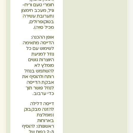
חומרי טעם וריח-
וניל, מעכב חימצון
(תערובת עשירה
בטוקופרולים,
מכיל סויה).
אופן ההכנה:
הדייסה מתאימה
לשימוש עם כל
נוזל למניעת
היווצרות גושים
מומלץ לא
להשתמש בנוזל
רותח ולהוסיף את
אבקת הדייסה
לנוזל פושר תוך
כדי ערבוב.
דייסה דלילה
להזנה מבקבוק
(מומלצת
בארוחות
ראשונות): להוסיף
2-3 כפות של