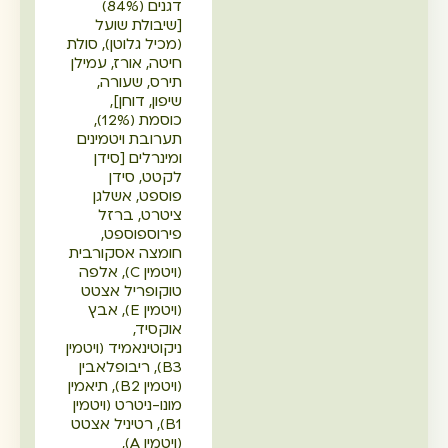
דגנים (84%)
[שיבולת שועל
(מכיל גלוטן), סולת
חיטה, אורז, עמילן
תירס, שעורה,
שיפון, דוחן],
כוסמת (12%),
תערובת ויטמינים
ומינרלים [סידן
לקטט, סידן
פוספט, אשלגן
ציטרט, ברזל
פירוספוספט,
חומצה אסקורבית
(ויטמין C), אלפה
טוקופריל אצטט
(ויטמין E), אבץ
אוקסיד,
ניקוטינאמיד (ויטמין
B3), ריבופלאבין
(ויטמין B2), תיאמין
מונו-ניטרט (ויטמין
B1), רטיניל אצטט
(ויטמין A),