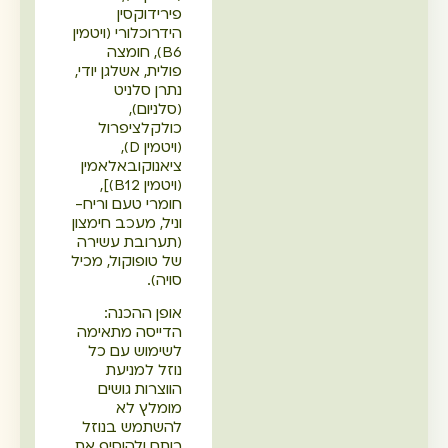
פירידוקסין
הידרוכלורי (ויטמין
B6), חומצה
פולית, אשלגן יודי,
נתרן סלניט
(סלניום),
כולקלציפרול
(ויטמין D),
ציאנוקובאלאמין
(ויטמין B12)],
חומרי טעם וריח-
וניל, מעכב חימצון
(תערובת עשירה
של טופוקול, מכיל
סויה).
אופן ההכנה:
הדייסה מתאימה
לשימוש עם כל
נוזל למניעת
הווצרות גושים
מומלץ לא
להשתמש בנוזל
רותח ולהוסיף את