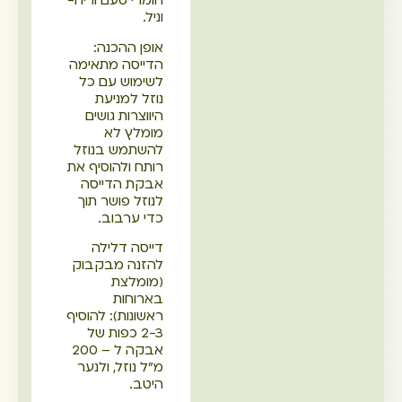
חומרי טעם וריח-
וניל.
אופן ההכנה:
הדייסה מתאימה
לשימוש עם כל
נוזל למניעת
היווצרות גושים
מומלץ לא
להשתמש בנוזל
רותח ולהוסיף את
אבקת הדייסה
לנוזל פושר תוך
כדי ערבוב.
דייסה דלילה
להזנה מבקבוק
(מומלצת
בארוחות
ראשונות): להוסיף
2-3 כפות של
אבקה ל – 200
מ"ל נוזל, ולנער
היטב.