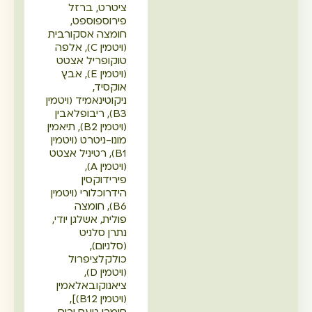
ציטרט, ברזל
פירוספוספט,
חומצה אסקורבית
(ויטמין C), אלפה
טוקופריל אצטט
(ויטמין E), אבץ
אוקסיד,
ניקוטינאמיד (ויטמין
B3), ריבופלאבין
(ויטמין B2), תיאמין
מונו-ניטרט (ויטמין
B1), רטיניל אצטט
(ויטמין A),
פירידוקסין
הידרוכלורי (ויטמין
B6), חומצה
פולית, אשלגן יודי,
נתרן סלניט
(סלניום),
כולקלציפרול
(ויטמין D),
ציאנוקובאלאמין
(ויטמין B12)],