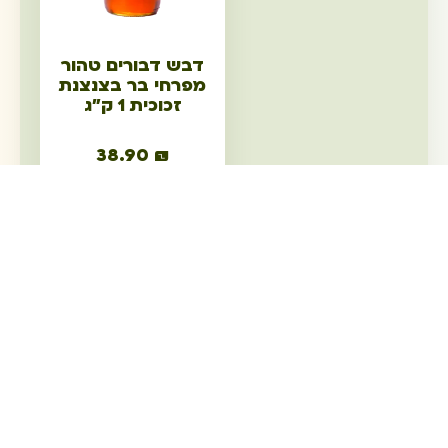
דבש דבורים טהור
מפרחי בר בצנצנת
זכוכית 1 ק"ג
38.90
₪
הוספה לסל