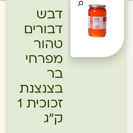
דבש
דבורים
טהור
מפרחי
בר
בצנצנת
זכוכית 1
ק"ג