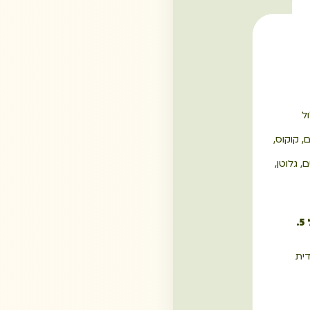
ל
, קוקוס,
, גלוטן,
.
ית