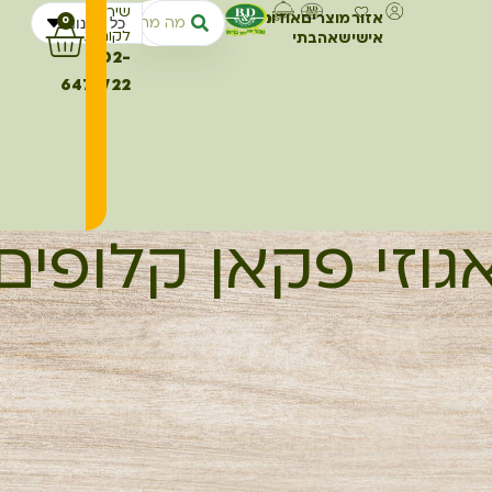
שירות
אזור
מוצרים
אודותינו
מתכונים
כל החנות
0
לקוחות
אישי
שאהבתי
02-
6473722
גוזי פקאן קלופים