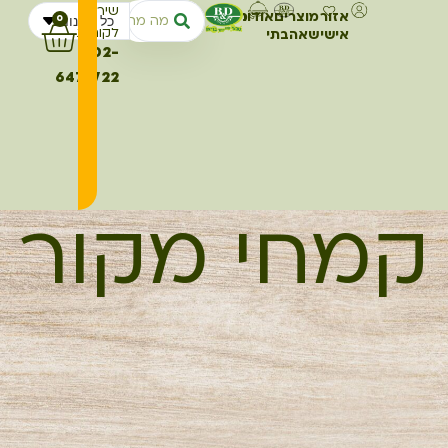
שירות
אזור
מוצרים
אודותינו
מתכונים
כל החנות
0
לקוחות
אישי
שאהבתי
02-
6473722
קמחי מקור