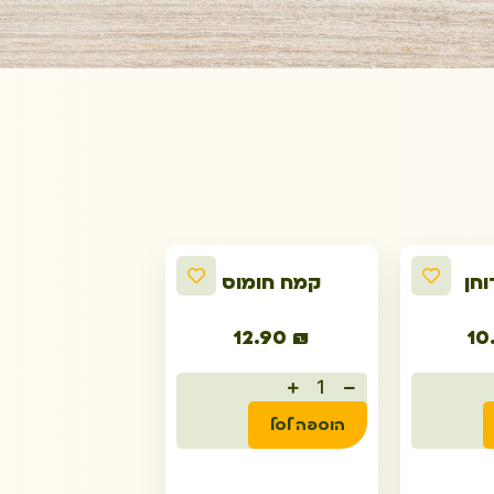
חן
קמח חומוס
12.90
₪
10
הוספה לסל