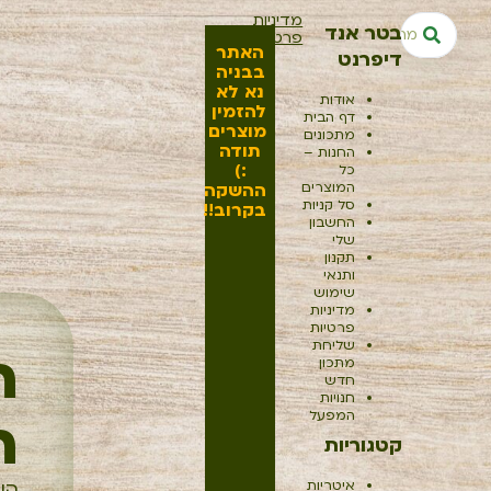
מדיניות
בטר אנד
פרטיות
האתר
דיפרנט
בבניה
נא לא
אודות
להזמין
דף הבית
מוצרים
מתכונים
תודה
החנות –
:)
כל
המוצרים
ההשקה
סל קניות
בקרוב!!
החשבון
שלי
תקנון
ותנאי
שימוש
מדיניות
פרטיות
שליחת
ה
מתכון
חדש
חנויות
המפעל
ה
קטגוריות
איטריות
הי