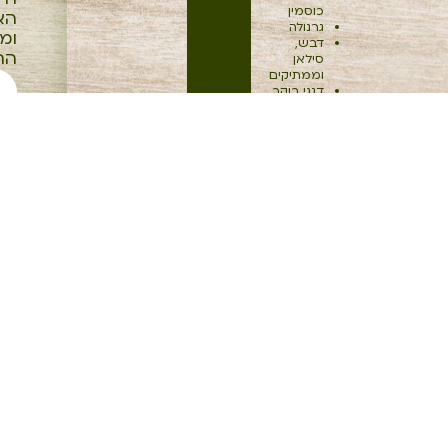
כוסמין
הא
גרנולה
ומב
דבש,
החג
סילאן
וממתיקים
דגני בוקר
דייסות
ויטמינים
ותוספי
ליצ
תזונה
חלבונים
הפר
טחינה
ירקות
מיובשים
מוצרי
פרימיום
מוצרים
ללא גלוטן
ממרחים
סויה
פריכיות
ציפויים
קופסאות
איחסון
קטניות
קמחי
מקור
שמנים