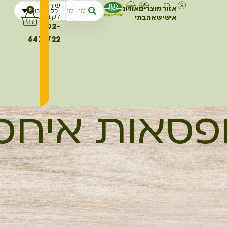
שירות
אזור
מוצרים
אודותינו
מתכונים
כל החנות
0
לקוחות
אישי
שאהבתי
02-
6473722
פסאות איחסו