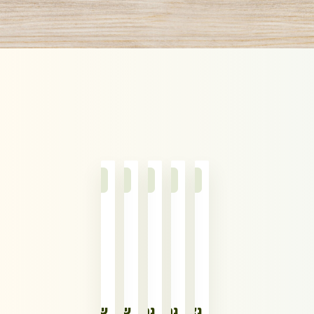
נאגטס
נתחי
נתחי
שבבי
שבבי