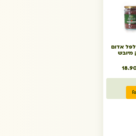
לפל אדום
 מיובש
18.9
ל