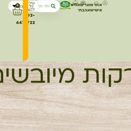
שירות
אזור
מוצרים
אודותינו
מתכונים
כל החנות
0
לקוחות
אישי
שאהבתי
02-
6473722
קות מיובשי