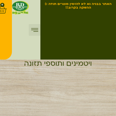
האתר בבניה נא לא להזמין מוצרים תודה :)
0
ההשקה בקרוב!!
החשבון שלי
דף הבית
החנות – כל המוצרים
ויטמינים ותוספי תזונה