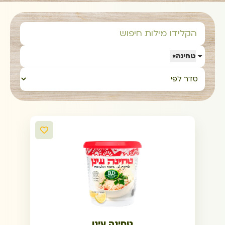
טחינה
×
טחינה עינן