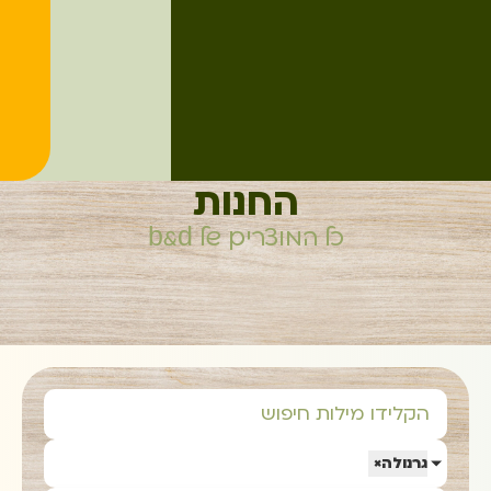
החנות
כל המוצרים של b&d
גרנולה
×